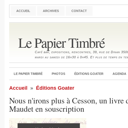
ACCUEIL
ARCHIVES
CONTACT
Le Papier Timbré
Café bar, expositions, rencontres, 39, rue de Dinan 35
mardi au samedi de 16h30 à 0h45. Et plus de temps en te
LE PAPIER TIMBRÉ
PHOTOS
ÉDITIONS GOATER
AGENDA
Accueil
»
Éditions Goater
Nous n'irons plus à Cesson, un livre 
Maudet en souscription