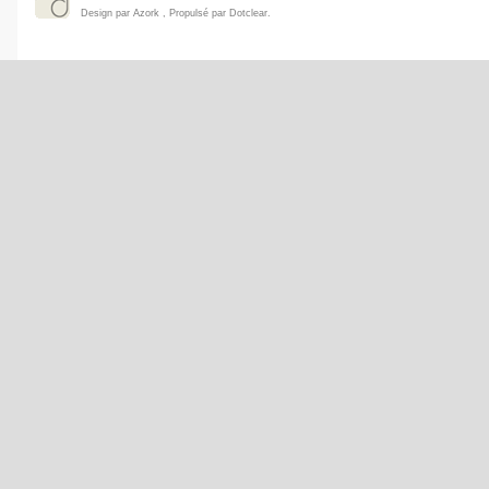
Design par
Azork
, Propulsé par
Dotclear
.