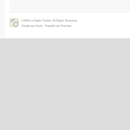
©2009 Le Papier Timbré. All Rights Reserved.
Design par
Azork
, Propulsé par
Dotclear
.