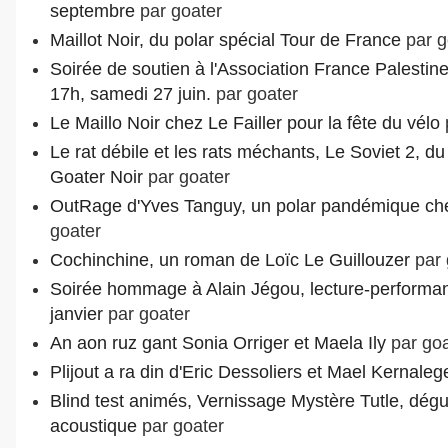
septembre
par goater
Maillot Noir, du polar spécial Tour de France
par g
Soirée de soutien à l'Association France Palestine 
17h, samedi 27 juin.
par goater
Le Maillo Noir chez Le Failler pour la fête du vélo
Le rat débile et les rats méchants, Le Soviet 2, d
Goater Noir
par goater
OutRage d'Yves Tanguy, un polar pandémique ch
goater
Cochinchine, un roman de Loïc Le Guillouzer
par 
Soirée hommage à Alain Jégou, lecture-performan
janvier
par goater
An aon ruz gant Sonia Orriger et Maela Ily
par goa
Plijout a ra din d'Eric Dessoliers et Mael Kernale
Blind test animés, Vernissage Mystère Tutle, dégu
acoustique
par goater