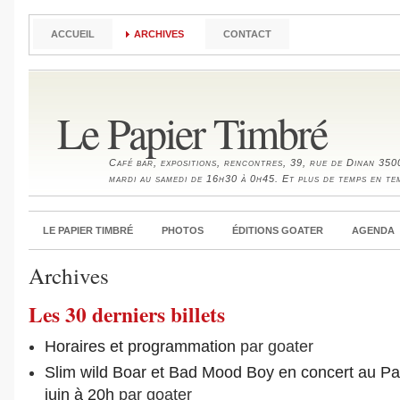
ACCUEIL
ARCHIVES
CONTACT
Le Papier Timbré
Café bar, expositions, rencontres, 39, rue de Dinan 35
mardi au samedi de 16h30 à 0h45. Et plus de temps en te
LE PAPIER TIMBRÉ
PHOTOS
ÉDITIONS GOATER
AGENDA
Archives
Les 30 derniers billets
Horaires et programmation
par goater
Slim wild Boar et Bad Mood Boy en concert au Pap
juin à 20h
par goater