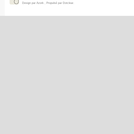
Design par
Azork
, Propulsé par
Dotclear
.