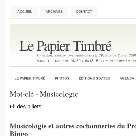
ACCUEIL
ARCHIVES
CONTACT
Le Papier Timbré
Café bar, expositions, rencontres, 39, rue de Dinan 35
mardi au samedi de 16h30 à 0h45. Et plus de temps en te
LE PAPIER TIMBRÉ
PHOTOS
ÉDITIONS GOATER
AGENDA
Mot-clé - Musicologie
Fil des billets
Musicologie et autres cochonneries du Pr
Bingo